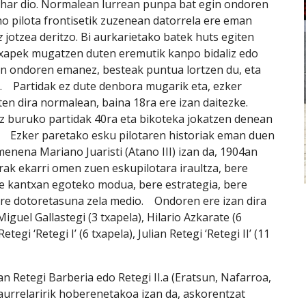
har dio. Normalean lurrean punpa bat egin ondoren 
o pilota frontisetik zuzenean datorrela ere eman 
z 
jotzea deritzo. Bi aurkarietako batek huts egiten 
txapek mugatzen duten eremutik kanpo bidaliz edo 
n ondoren emanez, besteak puntua lortzen du, eta 
    Partidak ez dute denbora mugarik eta, ezker 
ten dira normalean, baina 18ra ere izan daitezke. 
z buruko partidak 40ra eta bikoteka jokatzen denean 
.    Ezker paretako esku pilotaren historiak eman duen 
menena Mariano Juaristi (Atano III) izan da, 1904an 
erak ekarri omen zuen eskupilotara iraultza, bere 
e kantxan egoteko modua, bere estrategia, bere 
e dotoretasuna zela medio.    Ondoren ere izan dira 
Miguel Gallastegi (3 txapela), Hilario Azkarate (6 
etegi ‘Retegi I’ (6 txapela), Julian Retegi ‘Retegi II’ (11 
aurrelaririk hoberenetakoa izan da, askorentzat 