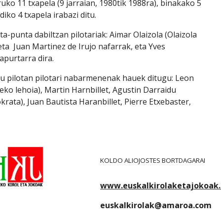
ko 11 txapela (9 jarraian, 1980tik 1988ra), binakako 5 
rdiko 4 txapela irabazi ditu.
 eta  Juan Martinez de Irujo nafarrak, eta Yves 
lapurtarra dira.
eko lehoia), Martin Harnbillet, Agustin Darraidu 
krata), Juan Bautista Haranbillet, Pierre Etxebaster, 
KOLDO ALIOJOSTES BORTDAGARAI
www.euskalkirolaketajokoak
euskalkirolak@amaroa.com
e