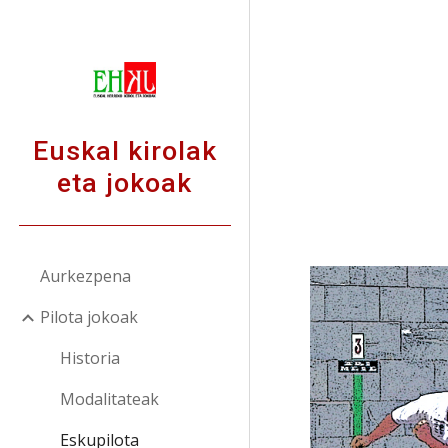
Sk
Euskal kirolak
eta jokoak
Aurkezpena
Pilota jokoak
Historia
Modalitateak
Eskupilota