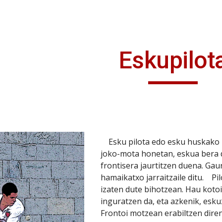
ip to main content
Skip to navigat
Eskupilot
    Esku pilota edo esku huskako pilota, modalitaterik naturalena da. Zeharkako 
joko-mota honetan, eskua bera da
frontisera jaurtitzen duena. Gau
hamaikatxo jarraitzaile ditu.    P
izaten dute bihotzean. Hau kotoi
inguratzen da, eta azkenik, eskuz
Frontoi motzean erabiltzen diren 