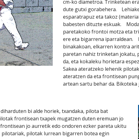
cm-ko diametroa. Trinketean erab
dute gutxi gorabehera.    Lehiak
esparatrapuz eta takoz (material
babesten dituzte eskuak.    Moda
paretakoko frontoi motza eta tri
ere eta bigarrena iparraldean.    
binakakoan, elkarren kontra arit
paretan nahiz trinketan jokatu, 
da, eta kokaleku horietara espezi
Sakea ateratzeko lehenik pilotak
ateratzen da eta frontisean pun
artean sartu behar da. Bikoteka
Pilotak frontisean txapek mugatzen duten eremuan jo 
 frontisean jo aurretik edo ondoren ezker pareta ukitu 
pilotariak, pilotak lurrean bigarren botea egin 