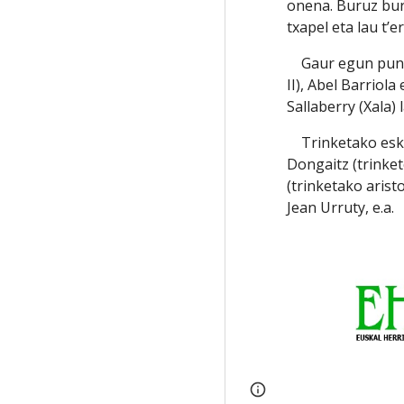
onena. Buruz buru
txapel eta lau t’e
    Gaur egun punta-punta dabiltzan pilotariak: Aimar Olaizola (Olaizola 
II), Abel Barriola
Sallaberry (Xala) 
    Trinketako esku pilotan pilotari nabarmenenak hauek ditugu: Leon 
Dongaitz (trinket
(trinketako aristo
Jean Urruty, e.a.
Page
Report abus