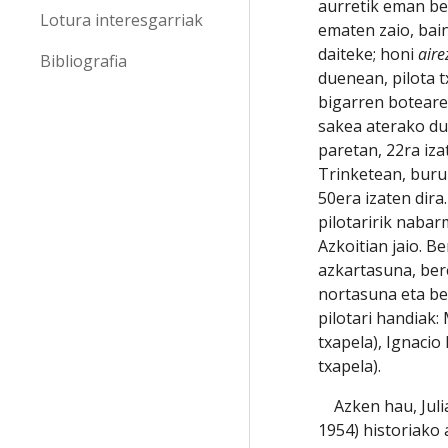
aurretik eman be
Lotura interesgarriak
ematen zaio, bain
daiteke; honi 
aire
Bibliografia
duenean, pilota 
bigarren boteare
sakea aterako du.
paretan, 22ra iza
Trinketean, buru
50era izaten dira
pilotaririk nabar
Azkoitian jaio. B
azkartasuna, ber
nortasuna eta ber
pilotari handiak: 
txapela), Ignacio R
txapela).
    Azken hau, Julian Retegi Barberia edo Retegi II.a (Eratsun, Nafarroa, 
1954) historiako 