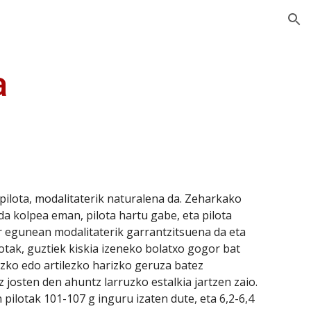
ion
a
 kolpea eman, pilota hartu gabe, eta pilota 
r egunean modalitaterik garrantzitsuena da eta 
ilotak, guztiek kiskia izeneko bolatxo gogor bat 
zko edo artilezko harizko geruza batez 
 josten den ahuntz larruzko estalkia jartzen zaio. 
pilotak 101-107 g inguru izaten dute, eta 6,2-6,4 