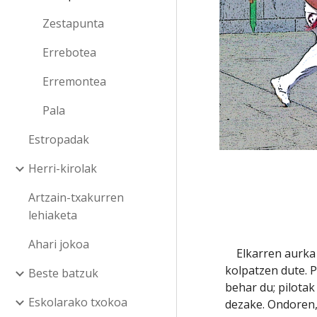
Zestapunta
Errebotea
Erremontea
Pala
Estropadak
Herri-kirolak
Artzain-txakurren
lehiaketa
Ahari jokoa
    Elkarren aurka diharduten bi alde horiek, txandaka, pilota bat 
kolpatzen dute. 
Beste batzuk
behar du; pilotak
Eskolarako txokoa
dezake. Ondoren, 