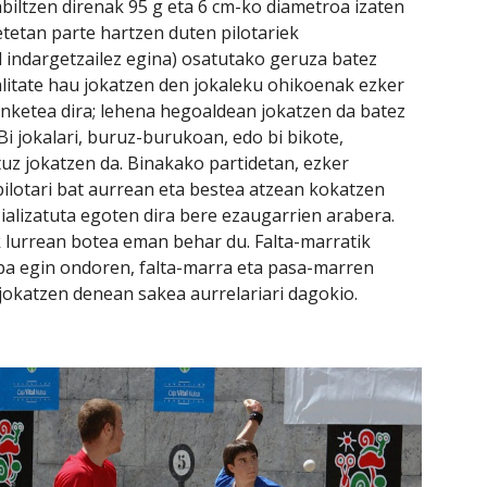
iltzen direnak 95 g eta 6 cm-ko diametroa izaten 
etetan parte hartzen duten pilotariek 
 indargetzailez egina) osatutako geruza batez 
litate hau jokatzen den jokaleku ohikoenak ezker 
nketea dira; lehena hegoaldean jokatzen da batez 
Bi jokalari, buruz-burukoan, edo bi bikote, 
uz jokatzen da. Binakako partidetan, ezker 
pilotari bat aurrean eta bestea atzean kokatzen 
alizatuta egoten dira bere ezaugarrien arabera.    
 lurrean botea eman behar du. Falta-marratik 
pa egin ondoren, falta-marra eta pasa-marren 
 jokatzen denean sakea aurrelariari dagokio.