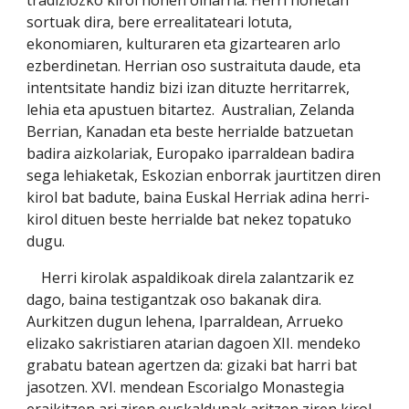
tradiziozko kirol honen oinarria. Herri honetan 
sortuak dira, bere errealitateari lotuta, 
ekonomiaren, kulturaren eta gizartearen arlo 
ezberdinetan. Herrian oso sustraituta daude, eta 
intentsitate handiz bizi izan dituzte herritarrek, 
lehia eta apustuen bitartez.  Australian, Zelanda 
Berrian, Kanadan eta beste herrialde batzuetan 
badira aizkolariak, Europako iparraldean badira 
sega lehiaketak, Eskozian enborrak jaurtitzen diren 
kirol bat badute, baina Euskal Herriak adina herri-
kirol dituen beste herrialde bat nekez topatuko 
dugu.
    Herri kirolak aspaldikoak direla zalantzarik ez 
dago, baina testigantzak oso bakanak dira. 
Aurkitzen dugun lehena, Iparraldean, Arrueko 
elizako sakristiaren atarian dagoen XII. mendeko 
grabatu batean agertzen da: gizaki bat harri bat 
jasotzen. XVI. mendean Escorialgo Monastegia 