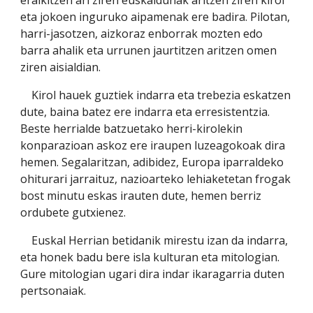
eraikitzen ari ziren euskaldunak aritzen ziren kirol 
eta jokoen inguruko aipamenak ere badira. Pilotan, 
harri-jasotzen, aizkoraz enborrak mozten edo 
barra ahalik eta urrunen jaurtitzen aritzen omen 
ziren aisialdian.
    Kirol hauek guztiek indarra eta trebezia eskatzen 
dute, baina batez ere indarra eta erresistentzia. 
Beste herrialde batzuetako herri-kirolekin 
konparazioan askoz ere iraupen luzeagokoak dira 
hemen. Segalaritzan, adibidez, Europa iparraldeko 
ohiturari jarraituz, nazioarteko lehiaketetan frogak 
bost minutu eskas irauten dute, hemen berriz 
ordubete gutxienez.
    Euskal Herrian betidanik mirestu izan da indarra, 
eta honek badu bere isla kulturan eta mitologian. 
Gure mitologian ugari dira indar ikaragarria duten 
pertsonaiak.