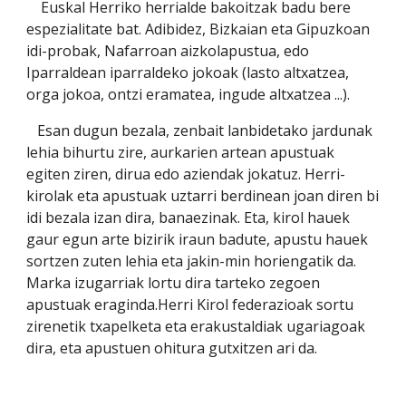
    Euskal Herriko herrialde bakoitzak badu bere 
espezialitate bat. Adibidez, Bizkaian eta Gipuzkoan 
idi-probak, Nafarroan aizkolapustua, edo 
Iparraldean iparraldeko jokoak (lasto altxatzea, 
orga jokoa, ontzi eramatea, ingude altxatzea ...).
   Esan dugun bezala, zenbait lanbidetako jardunak 
lehia bihurtu zire, aurkarien artean apustuak 
egiten ziren, dirua edo aziendak jokatuz. Herri-
kirolak eta apustuak uztarri berdinean joan diren bi 
idi bezala izan dira, banaezinak. Eta, kirol hauek 
gaur egun arte bizirik iraun badute, apustu hauek 
sortzen zuten lehia eta jakin-min horiengatik da. 
Marka izugarriak lortu dira tarteko zegoen 
apustuak eraginda.Herri Kirol federazioak sortu 
zirenetik txapelketa eta erakustaldiak ugariagoak 
dira, eta apustuen ohitura gutxitzen ari da.