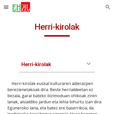
Skip to main content
Skip to navigation
Herri-kirolak
Herri-kirolak
    Herri kirolak euskal kulturaren adierazpen 
berezienetakoak dira. Beste herrialdeetan ez 
bezala, garai bateko bizimoduan ohikoak ziren 
lanak, aisialdiko jardun eta lehia bihurtu izan dira. 
Eguneroko lana, eta batez ere baserrikoa, da 