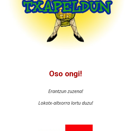
Oso ongi!
Erantzun zuzena!
Lokotx-altxorra lortu duzu!