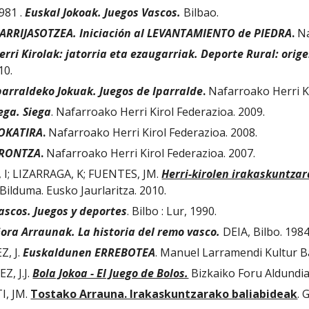
981 . 
Euskal Jokoak. Juegos Vascos.
 Bilbao.
ARRIJASOTZEA. Iniciación al LEVANTAMIENTO de PIEDRA
.
 N
erri Kirolak: jatorria eta ezaugarriak. Deporte Rural: orige
10.
parraldeko Jokuak. Juegos de Iparralde
.
 Nafarroako Herri K
ega. Siega
. Nafarroako Herri Kirol Federazioa. 2009.
OKATIRA
.
 Nafarroako Herri Kirol Federazioa. 2008.
RONTZA
.
 Nafarroako Herri Kirol Federazioa. 2007.
I; LIZARRAGA, K; FUENTES, JM. 
Herri-kirolen irakaskuntzar
 Bilduma. Eusko Jaurlaritza. 2010.
ascos. Juegos y deportes
. Bilbo : Lur, 1990.
ora Arraunak. La historia del remo vasco.
 DEIA, Bilbo. 198
 J. 
Euskaldunen ERREBOTEA
. Manuel Larramendi Kultur B
, J.J. 
Bola Jokoa - El Juego de Bolos.
 Bizkaiko Foru Aldundia
, JM. 
Tostako Arrauna. Irakaskuntzarako baliabideak
. 