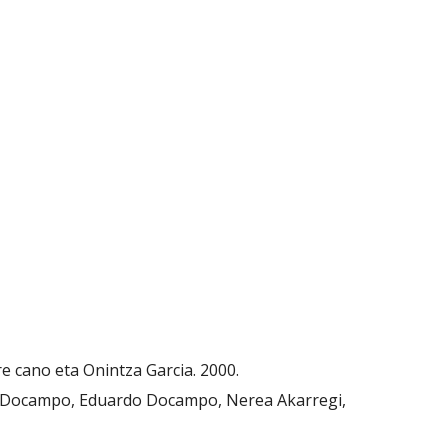
ire cano eta Onintza Garcia. 2000.
o Docampo, Eduardo Docampo, Nerea Akarregi, 