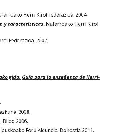
afarroako Herri Kirol Federazioa. 2004.
n y características
.
 Nafarroako Herri Kirol 
irol Federazioa. 2007.
ako gida.
Guía para la enseñanza de Herri-
4
azkuna. 2008.
, Bilbo 2006.
Gipuskoako Foru Aldundia. Donostia 2011.