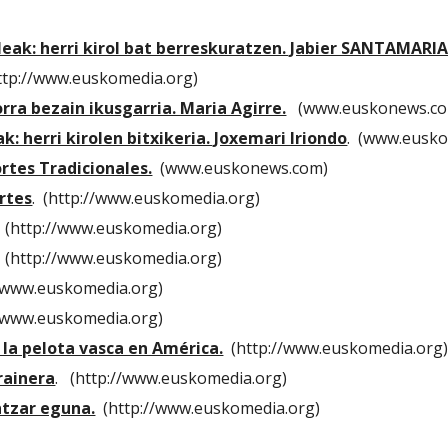
leak: herri kirol bat berreskuratzen. Jabier SANTAMARI
http://www.euskomedia.org)
rra bezain ikusgarria. Maria Agirre.
  (www.euskonews.c
k: herri kirolen bitxikeria. Joxemari Iriondo
.  (www.eusk
rtes Tradicionales.
  (www.euskonews.com)
rtes
.  (http://www.euskomedia.org)
  (http://www.euskomedia.org)
  (http://www.euskomedia.org)
://www.euskomedia.org)
://www.euskomedia.org)
la pelota vasca en América.
  (http://www.euskomedia.org
rainera
.   (http://www.euskomedia.org)
ntzar eguna.
  (http://www.euskomedia.org)