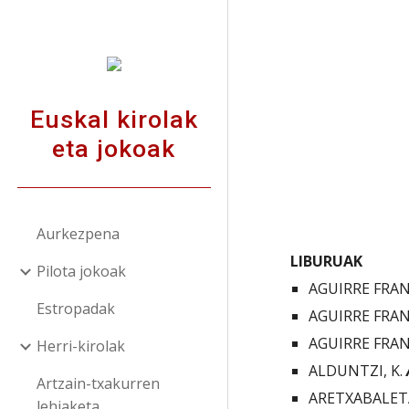
Sk
Euskal kirolak
eta jokoak
Aurkezpena
LIBURUAK
Pilota jokoak
AGUIRRE FRANC
Estropadak
AGUIRRE FRANC
AGUIRRE FRANC
Herri-kirolak
ALDUNTZI, K. 
Artzain-txakurren
ARETXABALETA, J
lehiaketa