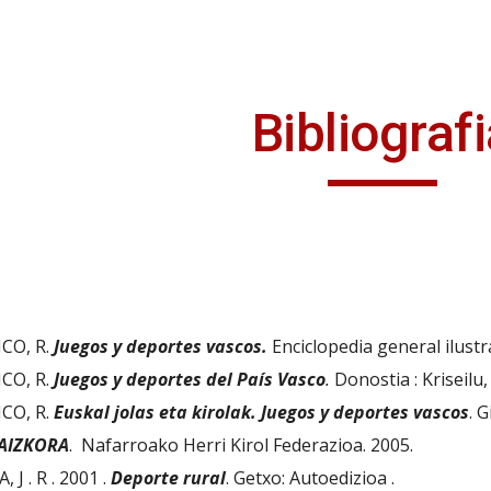
ip to main content
Skip to navigat
Bibliograf
O, R. 
Juegos y deportes vascos.
 Enciclopedia general ilust
O, R. 
Juegos y deportes del País Vasco
.
 Donostia : Kriseilu,
O, R. 
Euskal jolas eta kirolak. Juegos y deportes vascos
. 
AIZKORA
.  Nafarroako Herri Kirol Federazioa. 2005.
 . R . 2001 . 
Deporte rural
. Getxo: Autoedizioa .