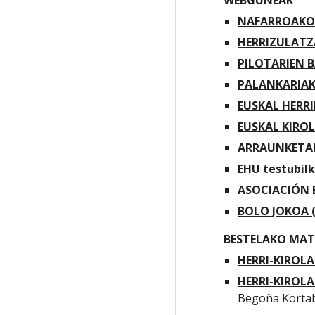
WEBGUNEAK
NAFARROAKO 
HERRIZULATZ
PILOTARIEN 
PALANKARIA
EUSKAL HERR
EUSKAL KIROLA
ARRAUNKETAK
EHU testubil
ASOCIACIÓN 
BOLO JOKOA (
BESTELAKO MAT
HERRI-KIROLAK
HERRI-KIROL
Begoña Kortab