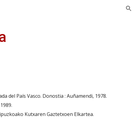
ion
ia
rada del País Vasco. Donostia : Auñamendi, 1978.
 1989.
Gipuzkoako Kutxaren Gaztetxoen Elkartea. 