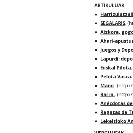
ARTIKULUAK
Harrizulatzai
SEGALARIS
. (
Aizkora, gogo
Ahari-apustua
Juegos y Depo
Lapurdi: depo
Euskal Pilota.
Pelota Vasca.
Mano
.  (http
Barra.
  (http
Anécdotas de 
Regatas de T
Lekeitioko A