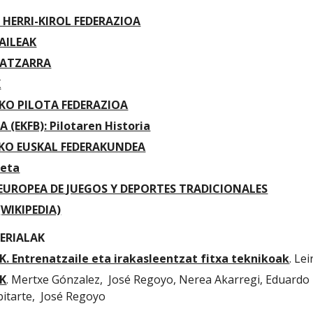
HERRI-KIROL FEDERAZIOA
AILEAK
BATZARRA
K
IKO PILOTA FEDERAZIOA
 (EKFB): Pilotaren Historia
O EUSKAL FEDERAKUNDEA
keta
EUROPEA DE JUEGOS Y DEPORTES TRADICIONALES
WIKIPEDIA)
ERIALAK
. Entrenatzaile eta irakasleentzat fitxa teknikoak
. Le
AK
. Mertxe Gónzalez,  José Regoyo, Nerea Akarregi, Eduard
itarte,  José Regoyo