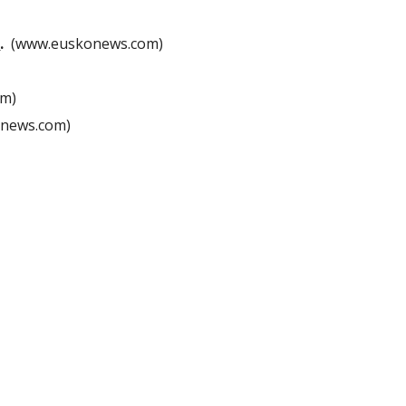
A
. 
 (www.euskonews.com)
om)
onews.com)
)