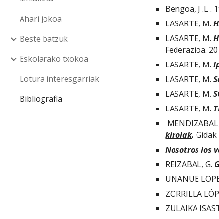
Bengoa, J .L . 1
Ahari jokoa
LASARTE, M. 
H
LASARTE, M. 
H
Beste batzuk
Federazioa. 20
Eskolarako txokoa
LASARTE, M. 
I
Lotura interesgarriak
LASARTE, M. 
S
LASARTE, M. 
S
Bibliografia
LASARTE, M. 
T
 MENDIZABAL, 
kirolak
.
 Gidak
Nosotros los v
REIZABAL, G. 
G
UNANUE LOPEZ,
ZORRILLA LÓPEZ
ZULAIKA ISASTI