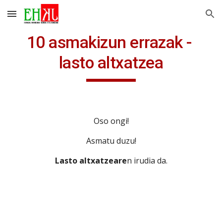
Skip to main content
Skip to navigation
10 asmakizun errazak - 
lasto altxatzea
Oso ongi!
Asmatu duzu!
Lasto altxatzeare
n irudia da.