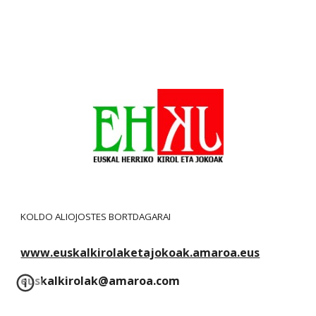
KOLDO ALIOJOSTES BORTDAGARAI
www.euskalkirolaketajokoak.amaroa.eus
euskalkirolak@amaroa.com